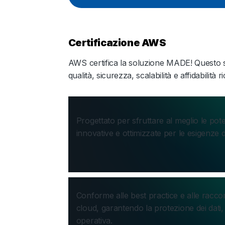
Certificazione AWS
AWS certifica la soluzione MADE! Questo sign
qualità, sicurezza, scalabilità e affidabilità r
Progettato per sfruttare al meglio le pot
innovative e ottimizzate per le esigenze dei
Conforme alle best practice e alle racc
cloud, garantendo la protezione dei dati, 
operativa.