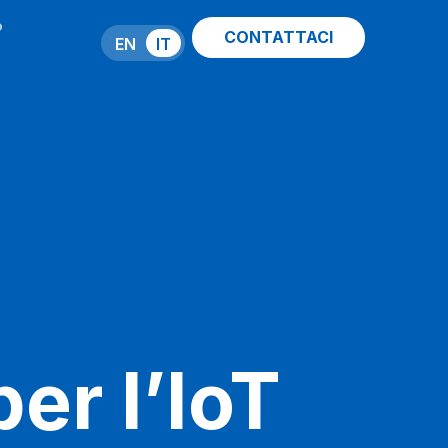
P
CONTATTACI
EN
IT
er l’IoT