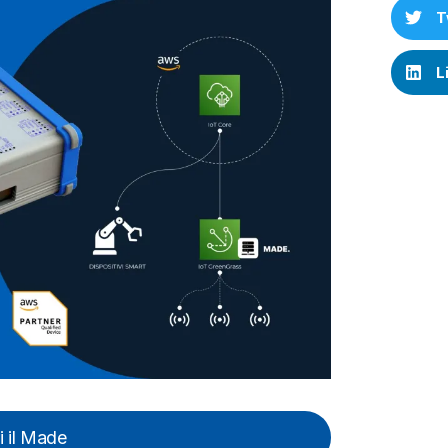
T
L
i il Made