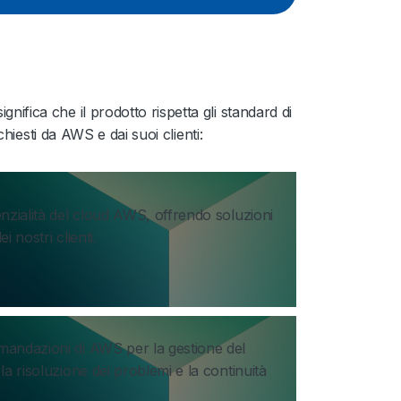
ifica che il prodotto rispetta gli standard di
ichiesti da AWS e dai suoi clienti:
enzialità del cloud AWS, offrendo soluzioni
 nostri clienti.
omandazioni di AWS per la gestione del
la risoluzione dei problemi e la continuità