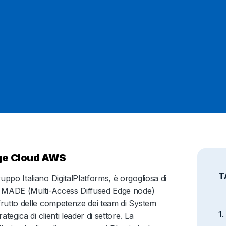
dge Cloud AWS
T
po Italiano DigitalPlatforms, è orgogliosa di
e MADE (Multi-Access Diffused Edge node)
rutto delle competenze dei team di System
tegica di clienti leader di settore. La