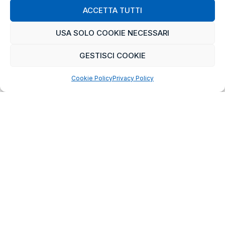
ACCETTA TUTTI
con clienti leader nel proprio settore.
USA SOLO COOKIE NECESSARI
Dal 2020 siamo il cuore IT del gruppo Italiano
DigitalPlatforms
che mira a giocare un ruolo di spicco
GESTISCI COOKIE
nel panorama della Digital Trasformation, IoT e
Cybersecurity.
Cookie Policy
Privacy Policy
Mission
Vogliamo essere partner tecnologici creativi
in grado di accompagnare le aziende