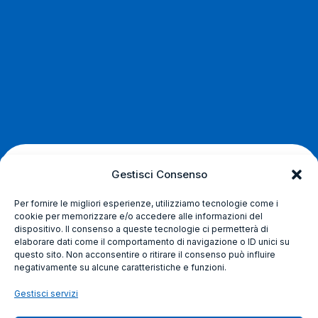
Gestisci Consenso
Nasciamo come System
Per fornire le migliori esperienze, utilizziamo tecnologie come i
Integrator nel 2007 nella
cookie per memorizzare e/o accedere alle informazioni del
dispositivo. Il consenso a queste tecnologie ci permetterà di
elaborare dati come il comportamento di navigazione o ID unici su
vibrante città di Napoli.
questo sito. Non acconsentire o ritirare il consenso può influire
negativamente su alcune caratteristiche e funzioni.
Cresciamo come esperti in soluzioni IT costruendo un
Gestisci servizi
know-how multidisciplinare, collezionando più di 15
anni di esperienza in progetti di Digital Trasformation