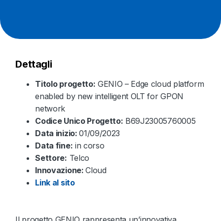
Dettagli
Titolo progetto:
GENIO – Edge cloud platform
enabled by new intelligent OLT for GPON
network
Codice Unico Progetto:
B69J23005760005
Data inizio:
01/09/2023
Data fine:
in corso
Settore:
Telco
Innovazione:
Cloud
Link al sito
Il progetto GENIO rappresenta un’innovativa